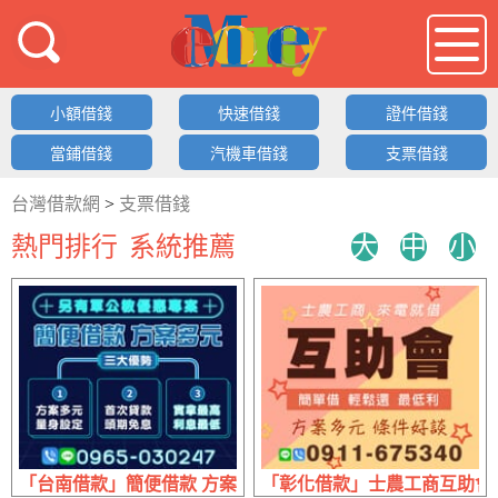
借錢LOGO
小額借錢
快速借錢
證件借錢
當鋪借錢
汽機車借錢
支票借錢
台灣借款網
>
支票借錢
熱門排行
系統推薦
大
中
小
「台南借款」簡便借款 方案多元 | 三大優勢 實拿最高頭期免
「彰化借款」士農工商互助會 來