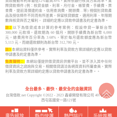
貸款機動年利率最低12%最高30%，實際依銀行核貸方案為準。實
際貸款條件 (例：核貸金額、利率、月付金、帳管費、手續費、票
查費、提前清償違約金、信用查詢費、開辦費…等) 視個別貸款產
品及授信條件不同而有所差異，保留核貸額度、適用利率、年限期
數與核貸與否之權利， 詳細約定應以貸款申請書及約定書為準。
註2
以下為借貸成本計算的參考案例：假設申貸一筆新台幣
300,000 元款項，還款期為 60 個月，開辦手續費為新台幣 6,000
元，總費用年百分率為 3.68%，等於每月還款額度應為新台幣
5,113 元，而總還款額則為新台幣 312,780 元。
註3
本網站資料僅供參考，實際利率及貸款方案詳細約定應以貸款
申請書及約定書為準。
免責聲明：
本網站僅提供借貸資訊供需平台，並不涉入其中任何
借貸資訊之諮詢與交易，相關借貸請洽各網頁資料所屬會員，實際
利率及貸款方案詳細約定應以貸款申請書及約定書為準。。
全台最多、最快、最安全的金融資訊
台灣借款.net Copyright ©2022 - 2023 鑫睿開發有限公司 407台中市
西屯區國安一路121號