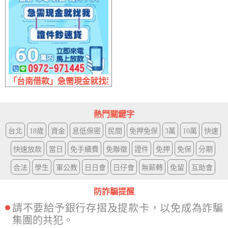
「台南借款」急需現金就找我 證件超速貸 | 60萬內 來電立即
熱門關鍵字
台北
18歲
資金
息低保密
民間
免押免保
3萬
10萬
快速
快速放款
當日
免手續費
免聯徵
證件
免押
免保
分期
合法
學生
軍公教
日日會
日仔會
無薪轉
免留
互助會
防詐騙提醒
請不要給予銀行存摺及提款卡，以免成為詐騙
集團的共犯。