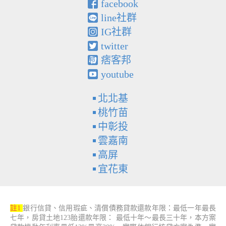
facebook
line社群
IG社群
twitter
痞客邦
youtube
北北基
桃竹苗
中彰投
雲嘉南
高屏
宜花東
註1
銀行信貸、信用瑕疵、清償債務貸款還款年限：最低一年最長
七年，房貸土地123胎還款年限： 最低十年～最長三十年，本方案