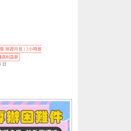
 保證月息 | 2小時放
離高利惡夢
5 日