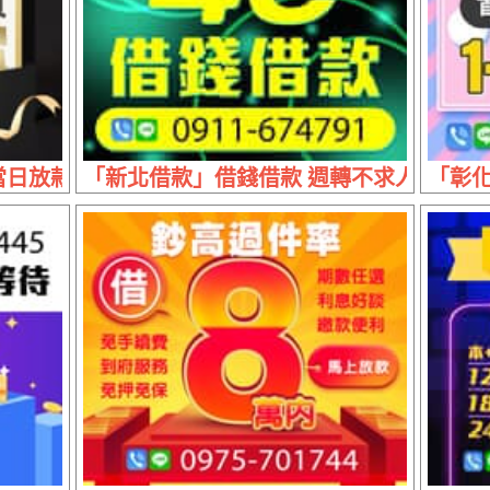
日放款 | 手續很簡便 免押又免保
「新北借款」借錢借款 週轉不求人 | 40萬
「彰化