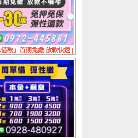
內 還款沒壓力
借款」首期免繳 放款快速 | 1~30萬 免押免保彈性