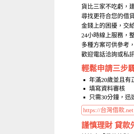
貨比三家不吃虧，
尋找更符合您的借
金錢上的困擾，交
24小時線上服務，
多種方案可供參考
歡迎電話洽詢或私訊加
輕鬆申請三步
年滿20歲並且有
填寫資料審核
只需30分鐘，迅
https://台灣借款.ne
謹慎理財 貸款