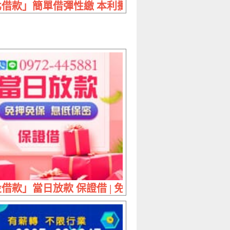
 期數任選利息好談
借款」簡單借彈性繳 本利攤還 | 借5萬 分24期月付25
0萬內 最多元的方案給您最便利的管道
借款」當日放款 保證借 | 免押免保 息低保密