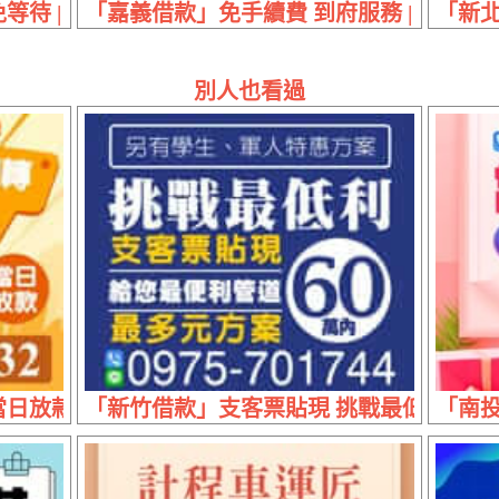
待 | 40萬內 保證最低利
「嘉義借款」免手續費 到府服務 | 8萬內
「新北
別人也看過
放款 | 30萬內 生活急用資金週轉
「新竹借款」支客票貼現 挑戰最低利 | 6
「南投