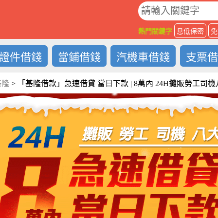
O
熱門關鍵字
息低保密
免
證件借錢
當鋪借錢
汽機車借錢
支票
基隆
>
「基隆借款」急速借貸 當日下款 | 8萬內 24H攤販勞工司