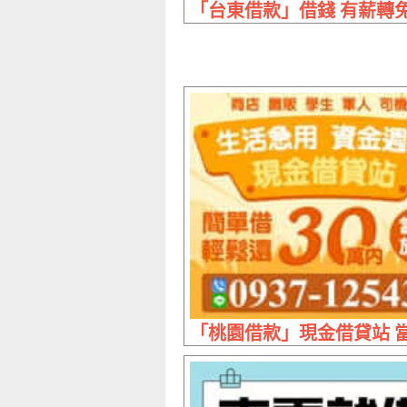
「台東借款」借錢 有薪轉免等
「桃園借款」現金借貸站 當日