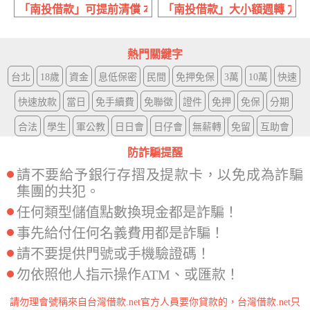
「南投借款」可提前清償 本金+利息 | 50萬內 免押免保
「南投借款」大小額週轉 方案多
熱門關鍵字
台北
18歲
資金
息低保密
民間
免押免保
3萬
10萬
快速
快速放款
當日
免手續費
免聯徵
證件
免押
免保
分期
合法
學生
軍公教
日日會
日仔會
無薪轉
免留
互助會
防詐騙提醒
請不要給予銀行存摺及提款卡，以免成為詐騙
集團的共犯。
任何類型儲值點數換現金都是詐騙！
事先給付任何名義費用都是詐騙！
請不要提供門號或手機驗證碼！
勿依照他人指示操作ATM、或匯款！
請勿理會號稱來自台灣借款.net官方人員要你貸款的，台灣借款.net只