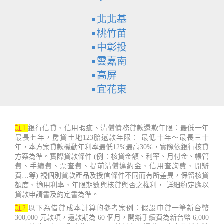
北北基
桃竹苗
中彰投
雲嘉南
高屏
宜花東
註1
銀行信貸、信用瑕疵、清償債務貸款還款年限：最低一年
最長七年，房貸土地123胎還款年限： 最低十年～最長三十
年，本方案貸款機動年利率最低12%最高30%，實際依銀行核貸
方案為準。實際貸款條件 (例：核貸金額、利率、月付金、帳管
費、手續費、票查費、提前清償違約金、信用查詢費、開辦
費…等) 視個別貸款產品及授信條件不同而有所差異，保留核貸
額度、適用利率、年限期數與核貸與否之權利， 詳細約定應以
貸款申請書及約定書為準。
註2
以下為借貸成本計算的參考案例：假設申貸一筆新台幣
300,000 元款項，還款期為 60 個月，開辦手續費為新台幣 6,000