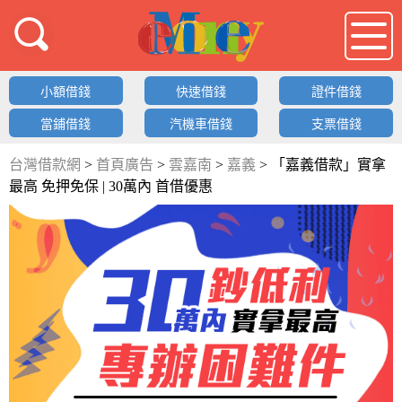
借錢LOGO
小額借錢
快速借錢
證件借錢
當鋪借錢
汽機車借錢
支票借錢
台灣借款網
>
首頁廣告
>
雲嘉南
>
嘉義
>
「嘉義借款」實拿
最高 免押免保 | 30萬內 首借優惠