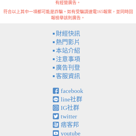
有經營廣告。
符合以上其中一項都可能是詐騙。如有受騙請速電165報案，並同時回
報檢舉該則廣告。
財經快訊
熱門影片
本站介紹
注意事項
廣告刊登
客服資訊
facebook
line社群
IG社群
twitter
痞客邦
youtube