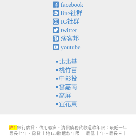
facebook
line社群
IG社群
twitter
痞客邦
youtube
北北基
桃竹苗
中彰投
雲嘉南
高屏
宜花東
註1
銀行信貸、信用瑕疵、清償債務貸款還款年限：最低一年
最長七年，房貸土地123胎還款年限： 最低十年～最長三十