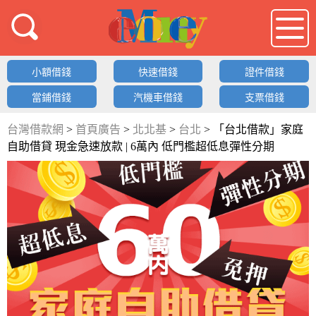
借錢LOGO
小額借錢
快速借錢
證件借錢
當鋪借錢
汽機車借錢
支票借錢
台灣借款網
>
首頁廣告
>
北北基
>
台北
>
「台北借款」家庭
自助借貸 現金急速放款 | 6萬內 低門檻超低息彈性分期