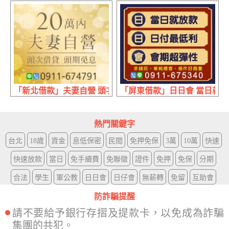
「新北借款」夫妻自營 頭次借貸 | 20萬內 頭期免息
「屏東借款」日日會 當日就放款
熱門關鍵字
台北
18歲
資金
息低保密
民間
免押免保
3萬
10萬
快速
快速放款
當日
免手續費
免聯徵
證件
免押
免保
分期
合法
學生
軍公教
日日會
日仔會
無薪轉
免留
互助會
防詐騙提醒
請不要給予銀行存摺及提款卡，以免成為詐騙
集團的共犯。