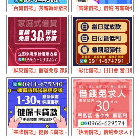
「台南借款」有薪轉即放款 提前結清在優惠 | 20萬內 長期
「高雄借款」借錢 有薪轉免等待 
「屏東借款」首辦免息 家庭式借貸 | 30萬內 立即來電享優
「彰化借款」日日會 當日就放款
「基隆借款」健保卡貸款 一通電話現金急速送達 | 1~30萬
「桃園借款」借錢免求人 門檻低