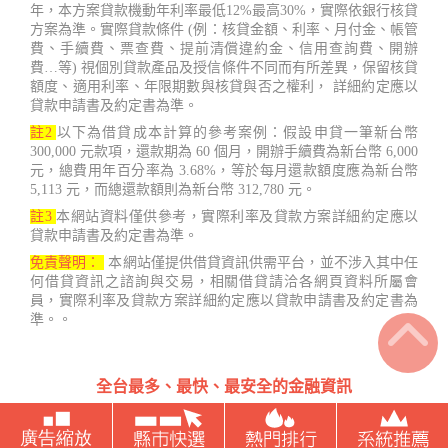
年，本方案貸款機動年利率最低12%最高30%，實際依銀行核貸
方案為準。實際貸款條件 (例：核貸金額、利率、月付金、帳管
費、手續費、票查費、提前清償違約金、信用查詢費、開辦
費…等) 視個別貸款產品及授信條件不同而有所差異，保留核貸
額度、適用利率、年限期數與核貸與否之權利， 詳細約定應以
貸款申請書及約定書為準。
註2
以下為借貸成本計算的參考案例：假設申貸一筆新台幣
300,000 元款項，還款期為 60 個月，開辦手續費為新台幣 6,000
元，總費用年百分率為 3.68%，等於每月還款額度應為新台幣
5,113 元，而總還款額則為新台幣 312,780 元。
註3
本網站資料僅供參考，實際利率及貸款方案詳細約定應以
貸款申請書及約定書為準。
免責聲明：
本網站僅提供借貸資訊供需平台，並不涉入其中任
何借貸資訊之諮詢與交易，相關借貸請洽各網頁資料所屬會
員，實際利率及貸款方案詳細約定應以貸款申請書及約定書為
準。。
全台最多、最快、最安全的金融資訊
台灣借款.net Copyright ©2022 - 2023 鑫睿開發有限公司 407台
中市西屯區國安一路121號