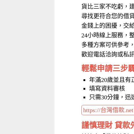
貨比三家不吃虧，
尋找更符合您的借
金錢上的困擾，交
24小時線上服務，
多種方案可供參考
歡迎電話洽詢或私訊加
輕鬆申請三步
年滿20歲並且有
填寫資料審核
只需30分鐘，迅
https://台灣借款.ne
謹慎理財 貸款