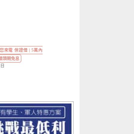
來電 保證借 | 5萬內
首借頭期免息
4 日