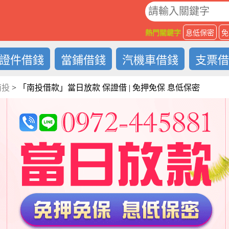
O
熱門關鍵字
息低保密
免
證件借錢
當鋪借錢
汽機車借錢
支票
南投
>
「南投借款」當日放款 保證借 | 免押免保 息低保密