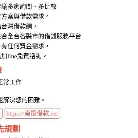
建議多家詢問、多比較
貸方案與借款需求。
給台灣借款網，
整合全台各縣市的借錢服務平台
，有任何資金需求，
line免費諮詢。
驟
正常工作
速解決您的困難。
t
https://南投借款.net
先規劃