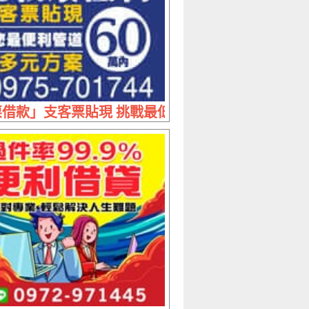
| 20萬內 長期短期方案多元
借款」支客票貼現 挑戰最低利 | 60萬內 最多元