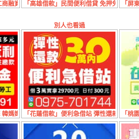
商融資找專業 | 隨時便利借
「高雄借款」民間便利借貸 免押免保 | 6
「屏東
別人也看過
媽媽退休金 | 20萬內 放款最快
「花蓮借款」便利急借站 彈性還款 | 30萬內 
「桃園