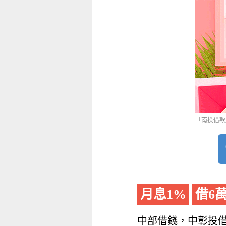
「南投借款
月息1%
借6
中部借錢，中彰投