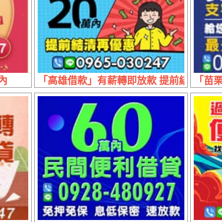
內
「高雄借款」有薪轉即放款 提前結清在優惠 
「苗栗