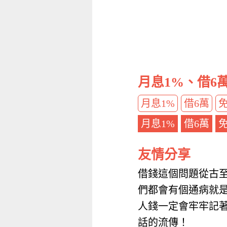
月息1%、借6
月息1%
借6萬
月息1%
借6萬
友情分享
借錢這個問題從古
們都會有個通病就
人錢一定會牢牢記
話的流傳！