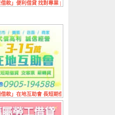
0萬內 息低保密速放款
借款」便利借貸 找對專業 | 輕鬆解決人生難題
借3萬實拿29700元日付300元
借款」在地互助會 長短期借貸 | 3~15萬 支客票薪